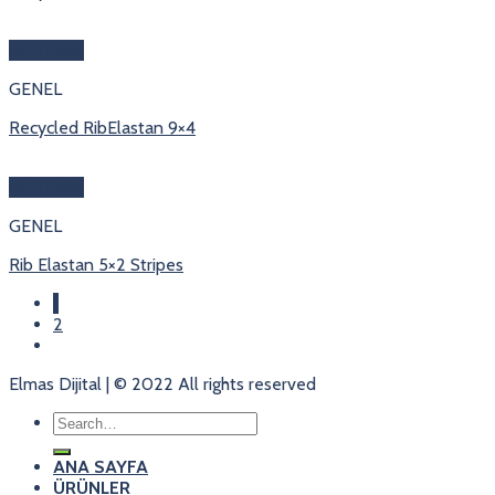
Hızlı Bakış
GENEL
Recycled RibElastan 9×4
Hızlı Bakış
GENEL
Rib Elastan 5×2 Stripes
1
2
Elmas Dijital | © 2022 All rights reserved
Search
for:
ANA SAYFA
ÜRÜNLER