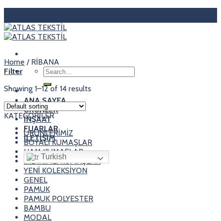
Skip
to
content
Home
/
RİBANA
Search
Filter
for:
Showing 1–12 of 14 results
ANA SAYFA
ÜRÜNLER
KATEGORİLER
İNŞAAT
FUARLAR
ÜRÜNLERİMİZ
İLETİŞİM
BOYALI KUMAŞLAR
HAM KUMAŞLAR
Turkish
İNDİRİMLİ KUMAŞLAR
YENİ KOLEKSİYON
GENEL
PAMUK
PAMUK POLYESTER
BAMBU
MODAL