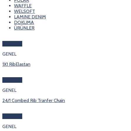
POLAR
WAFFLE
WELSOFT
LAMINE DENIM
DOKUMA
ÜRÜNLER
Hızlı Bakış
GENEL
1X1 RibElastan
Hızlı Bakış
GENEL
24/1 Combed Rib Tranfer Chain
Hızlı Bakış
GENEL