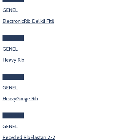
GENEL
ElectronicRib Delikli Fitil
Hızlı Bakış
GENEL
Heavy Rib
Hızlı Bakış
GENEL
HeavyGauge Rib
Hızlı Bakış
GENEL
Recycled RibElastan 2×2