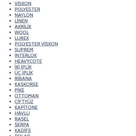
VİSKON
POLYESTER
NAYLON
LİNEN
AKRİLİK
WOOL
LUREX
POLYESTER VİSKON
SUPREM
İNTERLOK
HEAVYCOTE
İKİ İPLİK
ÜÇ İPLİK
RİBANA
KAŞKORSE
PİKE
OTTOMAN
ÇİFTYÜZ
KAPİTONE
HAVLU
RAŞEL
ŞERPA
KADİFE