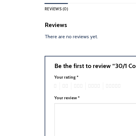
REVIEWS (0)
Reviews
There are no reviews yet.
Be the first to review “30/1
Your rating
*
1
2
3
4
5
Your review
*