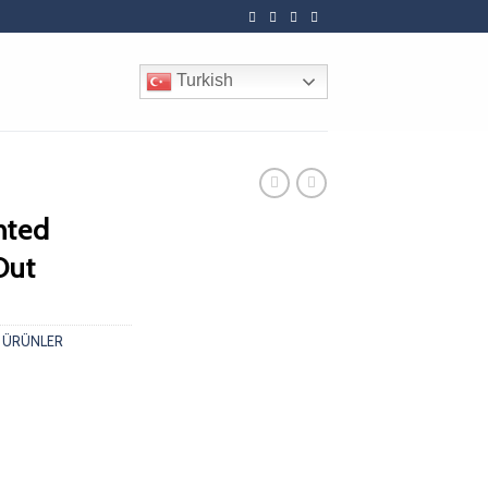
Turkish
nted
Out
,
ÜRÜNLER