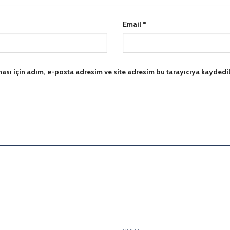
Email
*
sı için adım, e-posta adresim ve site adresim bu tarayıcıya kaydedil