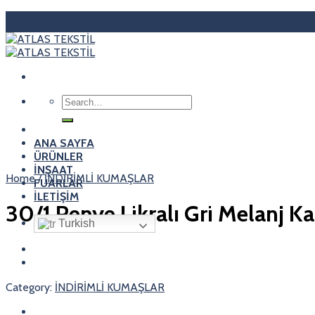
Skip
to
content
Search
for:
ANA SAYFA
ÜRÜNLER
İNŞAAT
Home
/
İNDİRİMLİ KUMAŞLAR
FUARLAR
İLETİŞİM
30/1 Penye Likralı Gri Melanj K
Turkish
Category:
İNDİRİMLİ KUMAŞLAR