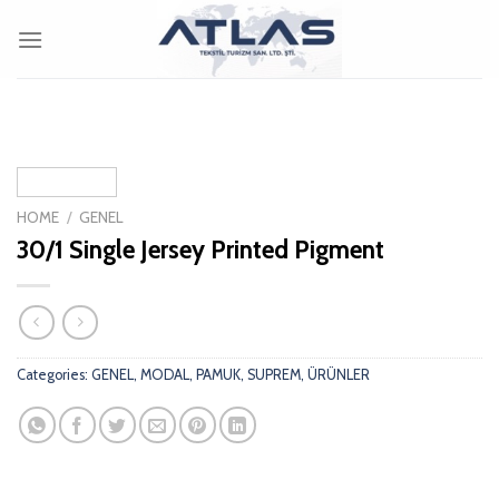
Skip
to
content
HOME
/
GENEL
30/1 Single Jersey Printed Pigment
Categories:
GENEL
,
MODAL
,
PAMUK
,
SUPREM
,
ÜRÜNLER