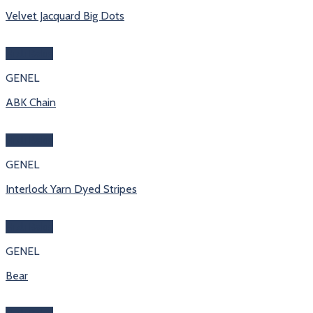
Velvet Jacquard Big Dots
Hızlı Bakış
GENEL
ABK Chain
Hızlı Bakış
GENEL
Interlock Yarn Dyed Stripes
Hızlı Bakış
GENEL
Bear