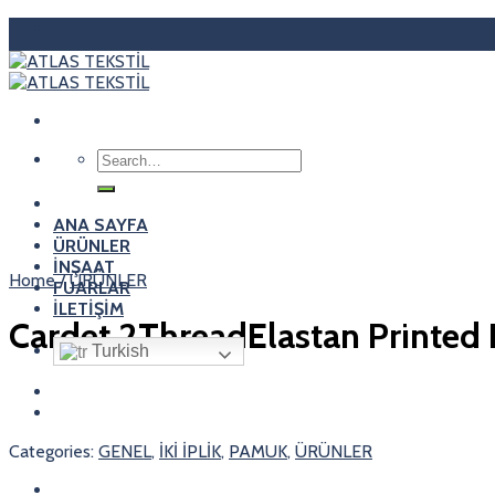
Skip
to
content
Search
for:
ANA SAYFA
ÜRÜNLER
İNŞAAT
Home
/
ÜRÜNLER
FUARLAR
İLETİŞİM
Cardet 2ThreadElastan Printed 
Turkish
Categories:
GENEL
,
İKİ İPLİK
,
PAMUK
,
ÜRÜNLER