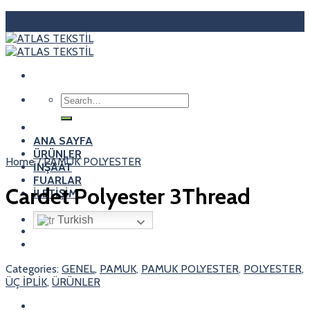
Skip
to
content
Search
for:
ANA SAYFA
ÜRÜNLER
Home
/
PAMUK POLYESTER
İNŞAAT
FUARLAR
Cardet Polyester 3Thread
İLETİŞİM
Turkish
Categories:
GENEL
,
PAMUK
,
PAMUK POLYESTER
,
POLYESTER
,
ÜÇ İPLİK
,
ÜRÜNLER