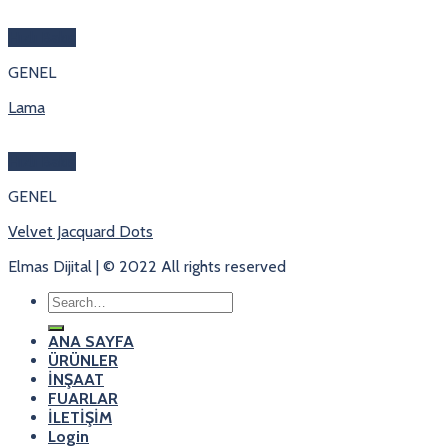
Hızlı Bakış
GENEL
Lama
Hızlı Bakış
GENEL
Velvet Jacquard Dots
Elmas Dijital | © 2022 All rights reserved
Search
for:
ANA SAYFA
ÜRÜNLER
İNŞAAT
FUARLAR
İLETİŞİM
Login