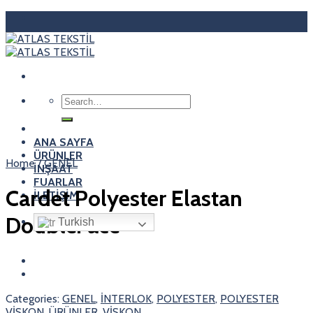
Skip
to
content
Search
for:
ANA SAYFA
ÜRÜNLER
Home
/
GENEL
İNŞAAT
FUARLAR
Cardet Polyester Elastan
İLETİŞİM
DoubleFace
Turkish
Categories:
GENEL
,
İNTERLOK
,
POLYESTER
,
POLYESTER
VİSKON
,
ÜRÜNLER
,
VİSKON