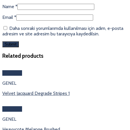
Name
*
Email
*
Daha sonraki yorumlarımda kullanılması için adım, e-posta
adresim ve site adresim bu tarayıcıya kaydedilsin.
Related products
Hızlı Bakış
GENEL
Velvet Jacquard Degrade Stripes 1
Hızlı Bakış
GENEL
Heavycote Melange Brushed