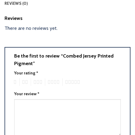
REVIEWS (0)
Reviews
There are no reviews yet.
Be the first to review “Combed Jersey Printed
Pigment”
Your rating
*
1
2
3
4
5
Your review
*