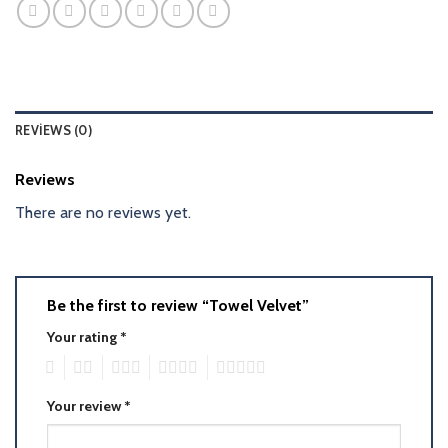
REVIEWS (0)
Reviews
There are no reviews yet.
Be the first to review “Towel Velvet”
Your rating
*
1
2
3
4
5
Your review
*