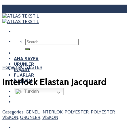
Skip
to
content
Search
for:
ANA SAYFA
ÜRÜNLER
Home
/
POLYESTER
İNŞAAT
FUARLAR
Interlock Elastan Jacquard
İLETİŞİM
Turkish
Categories:
GENEL
,
İNTERLOK
,
POLYESTER
,
POLYESTER
VİSKON
,
ÜRÜNLER
,
VİSKON