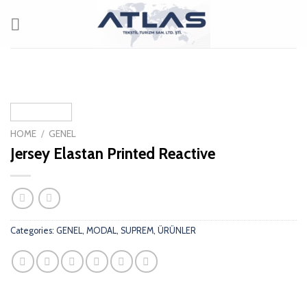
Skip
to
content
HOME
/
GENEL
Jersey Elastan Printed Reactive
Categories:
GENEL
,
MODAL
,
SUPREM
,
ÜRÜNLER