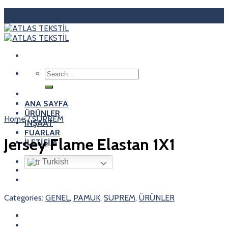
Skip
to
content
Search
for:
ANA SAYFA
ÜRÜNLER
Home
/
SUPREM
İNŞAAT
FUARLAR
Jersey Flame Elastan 1X1
İLETİŞİM
Turkish
Categories:
GENEL
,
PAMUK
,
SUPREM
,
ÜRÜNLER