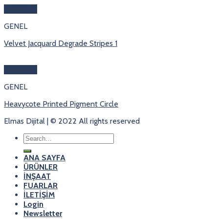
Hızlı Bakış
GENEL
Velvet Jacquard Degrade Stripes 1
Hızlı Bakış
GENEL
Heavycote Printed Pigment Circle
Elmas Dijital | © 2022 All rights reserved
Search
for:
ANA SAYFA
ÜRÜNLER
İNŞAAT
FUARLAR
İLETİŞİM
Login
Newsletter