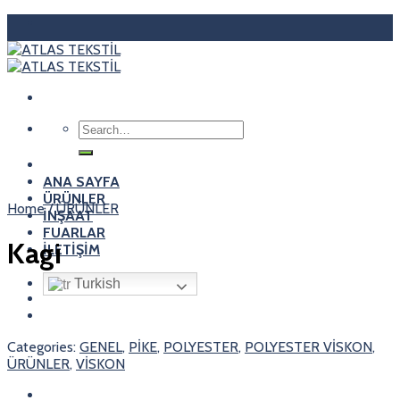
Skip
to
content
Search
for:
ANA SAYFA
ÜRÜNLER
Home
/
ÜRÜNLER
İNŞAAT
FUARLAR
Kagi
İLETİŞİM
Turkish
Categories:
GENEL
,
PİKE
,
POLYESTER
,
POLYESTER VİSKON
,
ÜRÜNLER
,
VİSKON