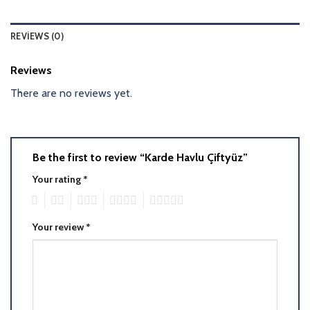
REVIEWS (0)
Reviews
There are no reviews yet.
Be the first to review “Karde Havlu Çiftyüz”
Your rating
*
1
2
3
4
5
Your review
*