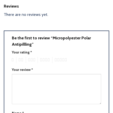
Reviews
There are no reviews yet.
Be the first to review “Micropolyester Polar
Antipillling”
Your rating
*
1
2
3
4
5
Your review
*
Name
*