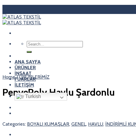
Skip
to
content
Search
for:
ANA SAYFA
ÜRÜNLER
İNŞAAT
Home
/
ÜRÜNLERİMİZ
FUARLAR
İLETİŞİM
PenyePoly Havlu Şardonlu
Turkish
Categories:
BOYALI KUMAŞLAR
,
GENEL
,
HAVLU
,
İNDİRİMLİ K