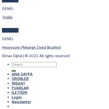
Hızlı Bakış
GENEL
Teddy
Hızlı Bakış
GENEL
Heavycote Melange Dyed Brushed
Elmas Dijital | © 2022 All rights reserved
Search
for:
ANA SAYFA
ÜRÜNLER
İNŞAAT
FUARLAR
İLETİŞİM
Login
Newsletter