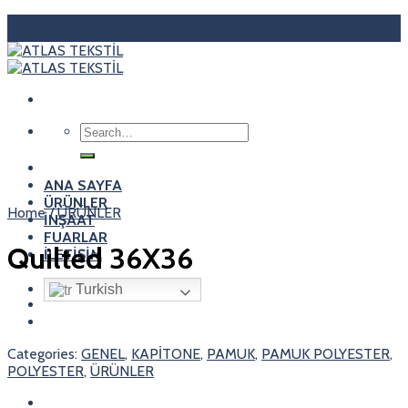
Skip
to
content
Search
for:
ANA SAYFA
ÜRÜNLER
Home
/
ÜRÜNLER
İNŞAAT
FUARLAR
Quilted 36X36
İLETİŞİM
Turkish
Categories:
GENEL
,
KAPİTONE
,
PAMUK
,
PAMUK POLYESTER
,
POLYESTER
,
ÜRÜNLER