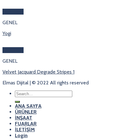
Hızlı Bakış
GENEL
Yogi
Hızlı Bakış
GENEL
Velvet Jacquard Degrade Stripes 1
Elmas Dijital | © 2022 All rights reserved
Search
for:
ANA SAYFA
ÜRÜNLER
İNŞAAT
FUARLAR
İLETİŞİM
Login