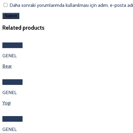
Daha sonraki yorumlarımda kullanılması için adım, e-posta adr
Related products
Hızlı Bakış
GENEL
Bear
Hızlı Bakış
GENEL
Yogi
Hızlı Bakış
GENEL