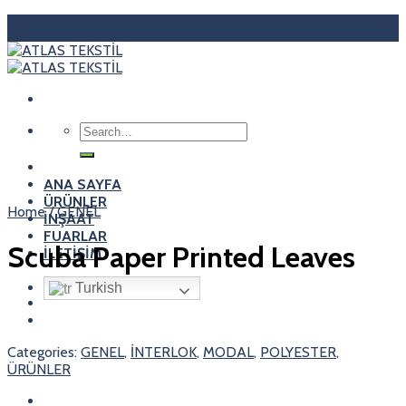
Skip
to
content
Search
for:
ANA SAYFA
ÜRÜNLER
Home
/
GENEL
İNŞAAT
FUARLAR
Scuba Paper Printed Leaves
İLETİŞİM
Turkish
Categories:
GENEL
,
İNTERLOK
,
MODAL
,
POLYESTER
,
ÜRÜNLER