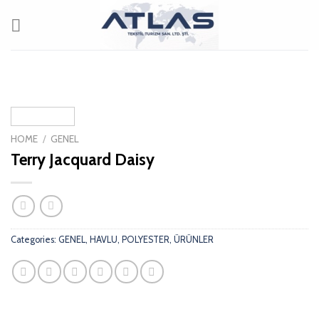
Skip
to
content
HOME
/
GENEL
Terry Jacquard Daisy
Categories:
GENEL
,
HAVLU
,
POLYESTER
,
ÜRÜNLER