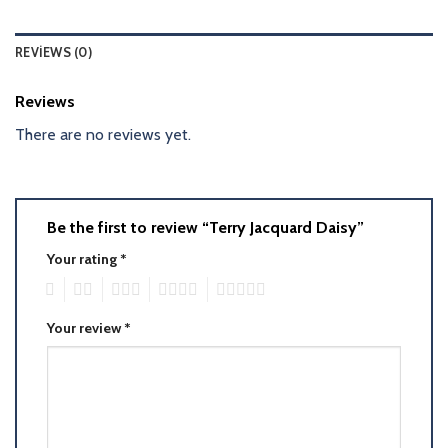
REVIEWS (0)
Reviews
There are no reviews yet.
Be the first to review “Terry Jacquard Daisy”
Your rating
*
1
2
3
4
5
Your review
*