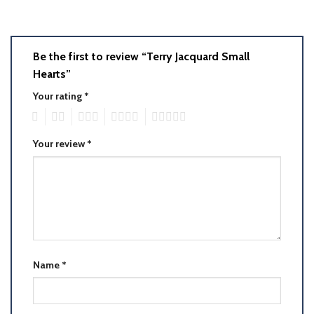
Be the first to review “Terry Jacquard Small
Hearts”
Your rating
*
1
2
3
4
5
Your review
*
Name
*