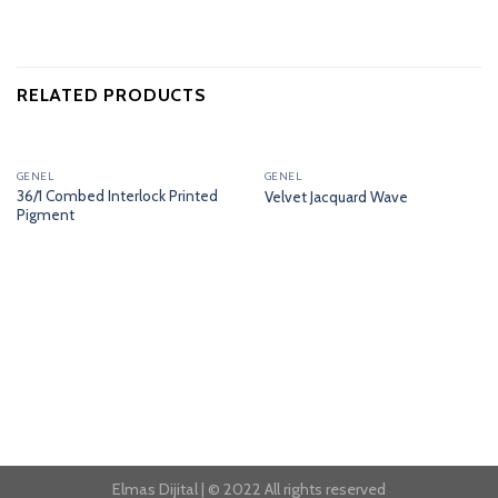
RELATED PRODUCTS
GENEL
GENEL
36/1 Combed Interlock Printed
Velvet Jacquard Wave
Pigment
Elmas Dijital | © 2022 All rights reserved