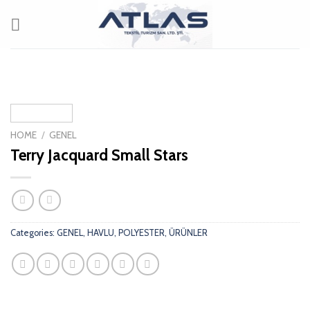
Skip
to
content
HOME
/
GENEL
Terry Jacquard Small Stars
Categories:
GENEL
,
HAVLU
,
POLYESTER
,
ÜRÜNLER