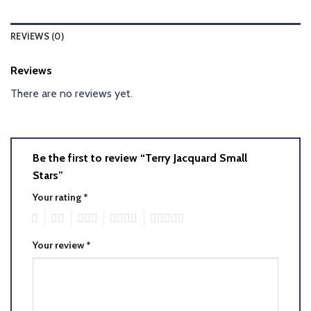
REVIEWS (0)
Reviews
There are no reviews yet.
Be the first to review “Terry Jacquard Small
Stars”
Your rating
*
1
2
3
4
5
Your review
*