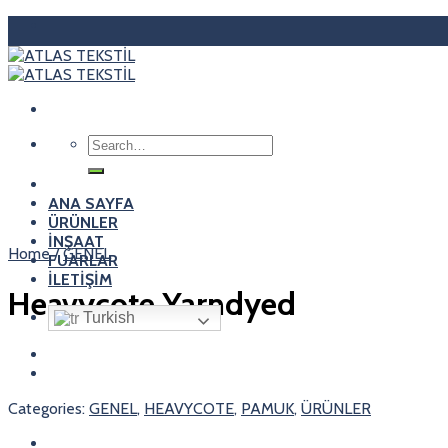
Skip
to
content
Search
for:
ANA SAYFA
ÜRÜNLER
İNŞAAT
Home
/
GENEL
FUARLAR
İLETİŞİM
Heavycote Yarndyed
Turkish
Categories:
GENEL
,
HEAVYCOTE
,
PAMUK
,
ÜRÜNLER