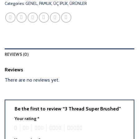
Categories:
GENEL
,
PAMUK
,
ÜÇ İPLİK
,
ÜRÜNLER
REVIEWS (0)
Reviews
There are no reviews yet.
Be the first to review “3 Thread Super Brushed”
Your rating
*
1
2
3
4
5