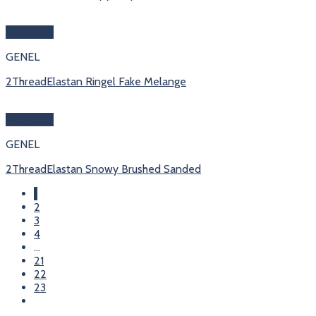
Hızlı Bakış
GENEL
2ThreadElastan Ringel Fake Melange
Hızlı Bakış
GENEL
2ThreadElastan Snowy Brushed Sanded
1
2
3
4
…
21
22
23