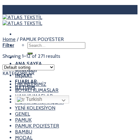
Skip
to
content
Home
/
PAMUK POLYESTER
Search
Filter
for:
Showing 1–12 of 271 results
ANA SAYFA
ÜRÜNLER
KATEGORİLER
İNŞAAT
FUARLAR
ÜRÜNLERİMİZ
İLETİŞİM
BOYALI KUMAŞLAR
HAM KUMAŞLAR
Turkish
İNDİRİMLİ KUMAŞLAR
YENİ KOLEKSİYON
GENEL
PAMUK
PAMUK POLYESTER
BAMBU
MODAL