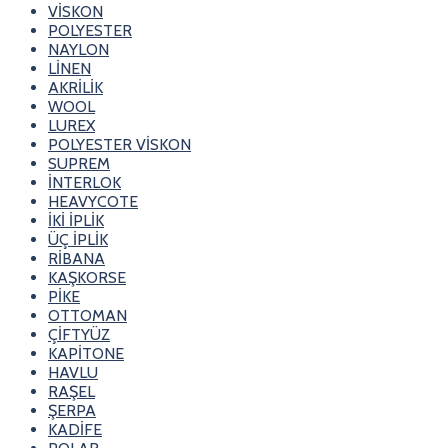
VİSKON
POLYESTER
NAYLON
LİNEN
AKRİLİK
WOOL
LUREX
POLYESTER VİSKON
SUPREM
İNTERLOK
HEAVYCOTE
İKİ İPLİK
ÜÇ İPLİK
RİBANA
KAŞKORSE
PİKE
OTTOMAN
ÇİFTYÜZ
KAPİTONE
HAVLU
RAŞEL
ŞERPA
KADİFE